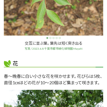
交互に並ぶ葉。 葉先は短く突き出る
写真 / 2023.6.8 千葉市都市緑化植物園 MayaN
花
春～晩春に白い小さな花を咲かせます。 花びらは5枚、
直径1㎝ほどの花が10～20個ほど集まって咲きます。