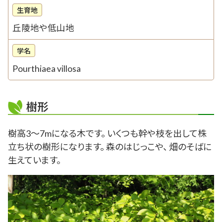
生育地
丘陵地や低山地
学名
Pourthiaea villosa
樹形
樹高3～7mになる木です。 いくつも幹や枝を出して株
立ち状の樹形になります。 森のはじっこや、 畑のそばに
生えています。