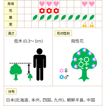
見頃
花
葉
実
高さ
花の性別
低木 (0.3～1ｍ)
両性花
分布
日本(北海道、 本州、 四国、 九州)、 朝鮮半島、 中国