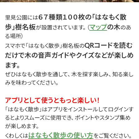
６７種類１００枚の「はなもく散
里見公園には
歩」樹名板
マップ
の木
が設置されています。 （
のあ
る場所）
QRコードを読む
スマホで「はなもく散歩」樹名板の
だけで木の音声ガイドやクイズなどが楽しめ
ます。
ぜひはなもく散歩を通して、 木を探す楽しみ、 知る楽し
みを味わってください。
アプリとして使うともっと楽しい！
「はなもく散歩」はアプリをインストールしてログインす
るとよりスムーズに使用でき、 ポイントやスタンプ集め
が楽しめます。
はなもく散歩の使い方
くわしくは
をご覧ください。