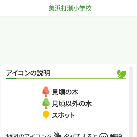
×
センダン
美浜打瀬小学校
南方熊楠が愛した木
くわしくは
MUS2025_22 (76)
センダン
アイコンの説明
見頃の木
見頃以外の木
スポット
地図のアイコンを
タップ
すると
解説