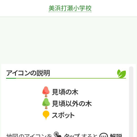
美浜打瀬小学校
×
オオシマザクラ
桜餅をつつむ葉、花
は大きくて見ごたえあ
り
くわしくは
MUS2025_23 (77)
オオシマザクラ
アイコンの説明
見頃の木
見頃以外の木
スポット
地図のアイコンを
タップ
すると
解説