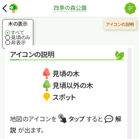
解除
四季の森公園
国土地理院
×
ヤマコウバシ
「落ちない」葉は合格
木の表示
アイコンの説明
祈願のお守りに
すべて
見頃のみ
非表示
くわしくは
SKM-028
アイコンの説明
ヤマコウバシ
見頃の木
見頃以外の木
スポット
地図のアイコンを
タップ
すると
解
説
が出ます。