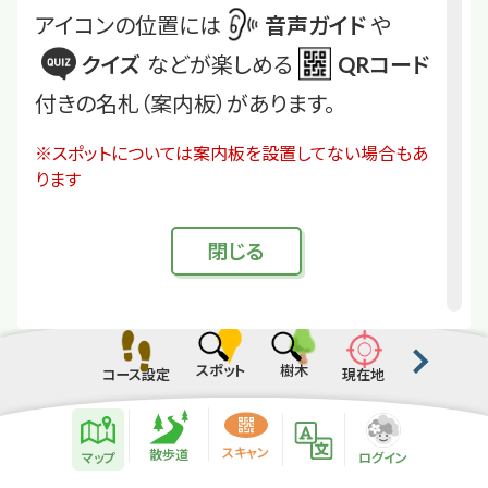
アイコンの位置には
音声ガイド
や
クイズ
などが楽しめる
QRコード
付きの名札（案内板）があります。
※スポットについては案内板を設置してない場合もあ
ります
閉
じる
スポット
樹木
コース設定
現在地
散歩道紹介ページ
緑地紹介情報
スキャン
散歩道
マップ
ログイン