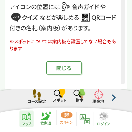
アイコンの位置には
音声ガイド
や
クイズ
などが楽しめる
QRコード
付きの名札（案内板）があります。
※スポットについては案内板を設置してない場合もあ
ります
閉
じる
スポット
樹木
コース設定
現在地
散歩道紹介ページ
緑地紹介情報
スキャン
散歩道
マップ
ログイン