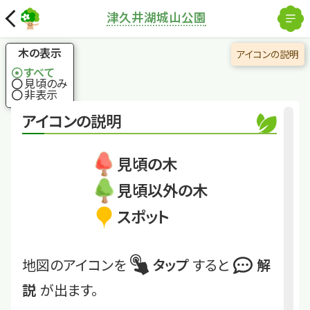
解除
津久井湖城山公園
国土地理院
×
ムクロジ
実の皮はせっけんに
木の表示
アイコンの説明
なる
すべて
見頃のみ
非表示
くわしくは
TKI2-89
アイコンの説明
ムクロジ
見頃の木
見頃以外の木
スポット
地図のアイコンを
タップ
すると
解
説
が出ます。