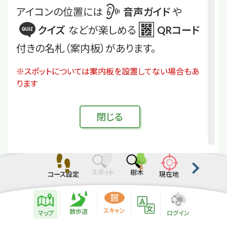
アイコンの位置には
音声ガイド
や
クイズ
などが楽しめる
QRコード
付きの名札（案内板）があります。
※スポットについては案内板を設置してない場合もあ
ります
閉
じる
スポット
樹木
コース設定
現在地
散歩道紹介ページ
緑地紹介情報
スキャン
散歩道
マップ
ログイン