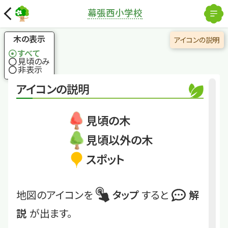
×
解除
ヤマモモ
幕張西小学校
国土地理院
サルも大好きな実
木の表示
アイコンの説明
すべて
見頃のみ
くわしくは
MKWEST_34
非表示
アイコンの説明
ヤマモモ
見頃の木
見頃以外の木
スポット
地図のアイコンを
タップ
すると
解
説
が出ます。