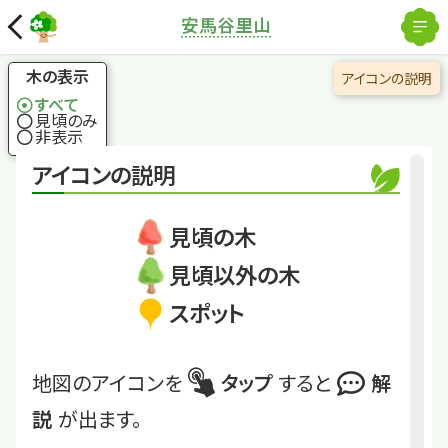
解除
安馬谷里山
国土地理院
×
クリ
縄文人の生活の中心
木の表示
アイコンの説明
にあった木
すべて
見頃のみ
非表示
くわしくは
Anby-1-52
アイコンの説明
クリ
見頃の木
見頃以外の木
スポット
地図のアイコンを
タップ
すると
解
説
が出ます。