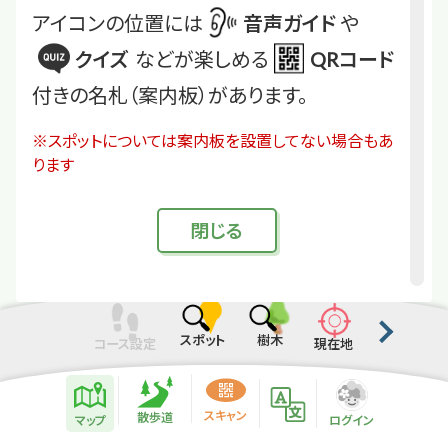
アイコンの位置には
音声ガイド
や
クイズ
などが楽しめる
QRコード
付きの名札（案内板）があります。
※スポットについては案内板を設置してない場合もあ
ります
閉
じる
スポット
樹木
コース設定
現在地
散歩道紹介ページ
緑地紹介情報
スキャン
散歩道
マップ
ログイン