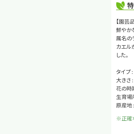
特
【園芸品
鮮やか
属名の
カエル
した。
タイプ 
大きさ 
花の時期
生育場
原産地 
※正確