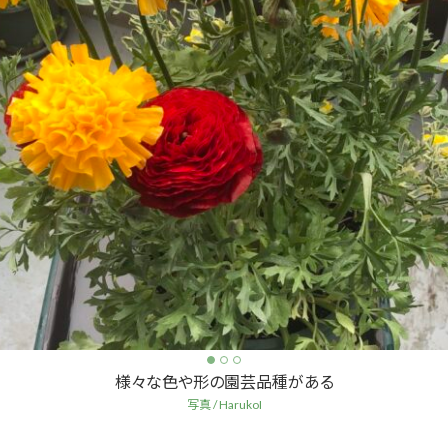
様々な色や形の園芸品種がある
写真 / HarukoI