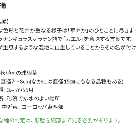
徴
種】
な色彩と花弁が重なる様子は「華やか」のひとことに尽きま
ラナンキュラスはラテン語で「カエル」を意味する言葉です。
が生息するような湿地に自生していることからその名が付
: 秋植えの球根草
: 直径7～8cm(なかには直径15㎝にもなる品種もある)
 : 3月から5月
所 : 砂質で排水のよい場所
: 中近東、 ヨーロッパ東西部
な
種
の判定は、 形態を細部まで見る必要があります。