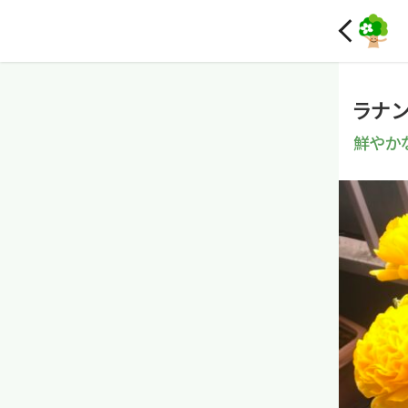
ラナ
鮮やか