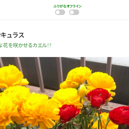
ふりがな
オフライン
ンキュラス
な花を咲かせるカエル!?