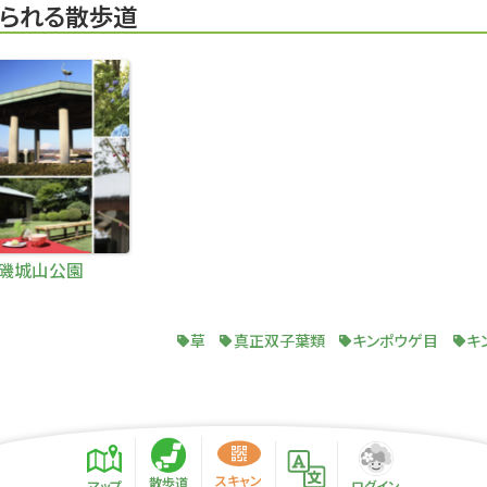
られる散歩道
磯城山公園
草
真正双子葉類
キンポウゲ目
キ
スキャン
散歩道
マップ
ログイン