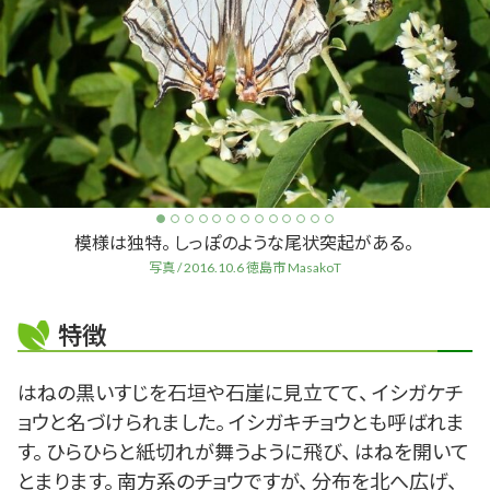
模様は独特。 しっぽのような尾状突起がある。
写真 / 2016.10.6 徳島市 MasakoT
特徴
はねの黒いすじを石垣や石崖に見立てて、 イシガケチ
ョウと名づけられました。 イシガキチョウとも呼ばれま
す。 ひらひらと紙切れが舞うように飛び、 はねを開いて
とまります。 南方系のチョウですが、 分布を北へ広げ、