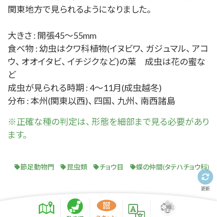
関東地方で見られるようになりました。
大きさ : 開張45～55mm
食べ物 : 幼虫はクワ科植物(イヌビワ、 ガジュマル、 アコ
ウ、 オオイタビ、 イチジクなど)の葉 成虫は花の蜜な
ど
成虫が見られる時期 : 4～11月(成虫越冬)
分布 : 本州(関東以西)、 四国、 九州、 南西諸島
※正確な
種
の判定は、 形態を細部まで見る必要があり
ます。
節足動物門
昆虫類
チョウ目
蝶の仲間(タテハチョウ科)
更新