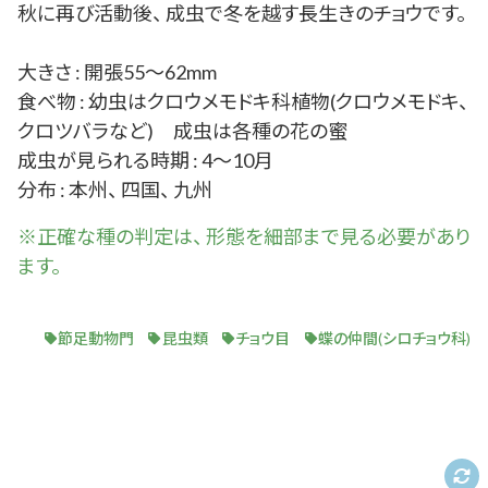
秋に再び活動後、 成虫で冬を越す長生きのチョウです。
大きさ : 開張55～62mm
食べ物 : 幼虫はクロウメモドキ科植物(クロウメモドキ、
クロツバラなど) 成虫は各種の花の蜜
成虫が見られる時期 : 4～10月
分布 : 本州、 四国、 九州
※正確な
種
の判定は、 形態を細部まで見る必要があり
ます。
節足動物門
昆虫類
チョウ目
蝶の仲間(シロチョウ科)