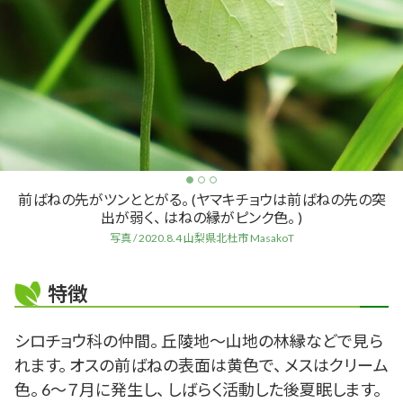
前ばねの先がツンととがる。 (ヤマキチョウは前ばねの先の突
出が弱く、 はねの縁がピンク色。 )
写真 / 2020.8.4 山梨県北杜市 MasakoT
特徴
シロチョウ科の仲間。 丘陵地～山地の林縁などで見ら
れます。 オスの前ばねの表面は黄色で、 メスはクリーム
色。 6～７月に発生し、 しばらく活動した後夏眠します。