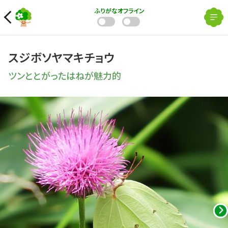
ふりがな
オフライン
スジボソヤマキチョウ
ツンととがったはねが魅力的