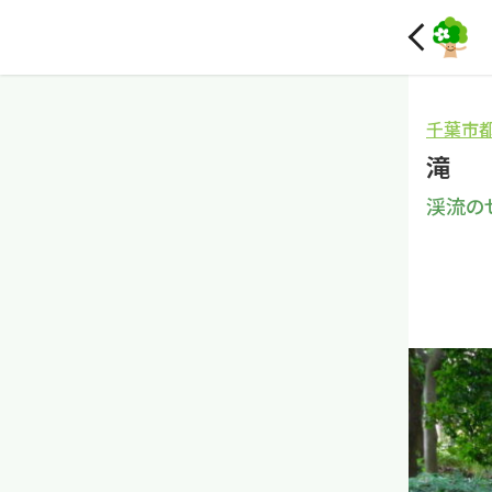
千葉市
滝
渓流の