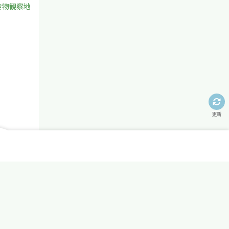
き物観察地
更新