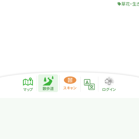
草花・生
散歩道紹介ページ
緑地紹介情報
スキャン
散歩道
マップ
ログイン
プライバシーポリシー
サイトマップ
NPO法人リトカル