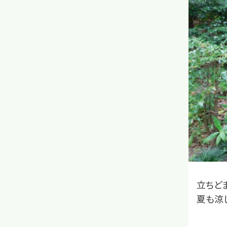
立ちど
夏も涼