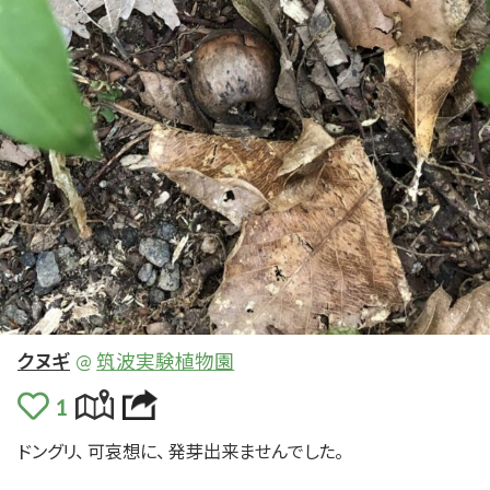
クヌギ
@
筑波実験植物園
ドングリ、
可哀想
に、
発芽
出来
ませんでした。