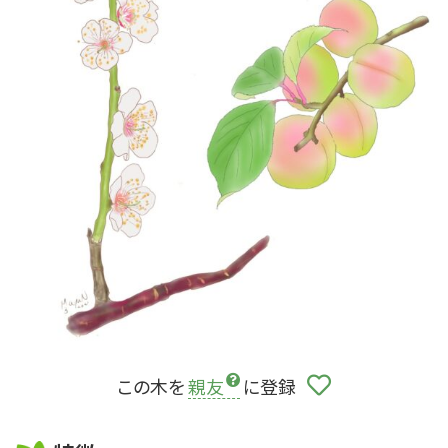
この木を
親友
に登録