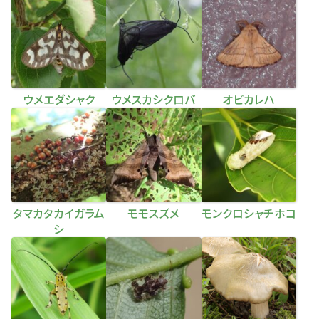
ウメエダシャク
ウメスカシクロバ
オビカレハ
タマカタカイガラム
モモスズメ
モンクロシャチホコ
シ