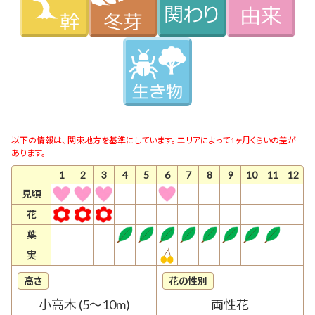
以下の情報は、 関東地方を基準にしています。 エリアによって1ヶ月くらいの差が
あります。
1
2
3
4
5
6
7
8
9
10
11
12
見頃
花
葉
実
高さ
花の性別
小高木 (5～10m)
両性花