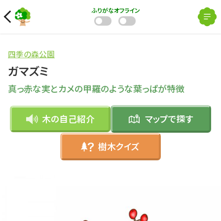
ふりがな
オフライン
四季の森公園
ガマズミ
真っ赤な実とカメの甲羅のような葉っぱが特徴
木の自己紹介
マップで
探す
樹木クイズ