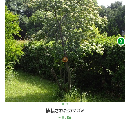
植栽されたガマズミ
写真 / EijiI