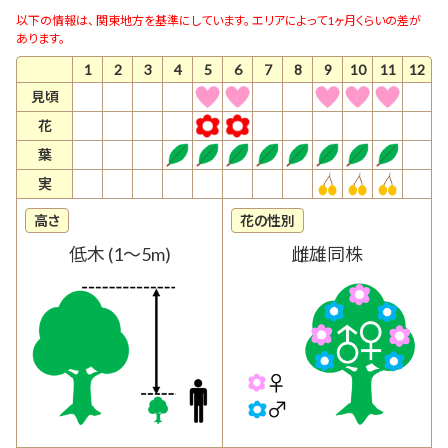
以下の情報は、 関東地方を基準にしています。 エリアによって1ヶ月くらいの差が
あります。
1
2
3
4
5
6
7
8
9
10
11
12
見頃
花
葉
実
高さ
花の性別
低木 (1〜5m)
雌雄同株