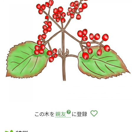
この木を
親友
に登録