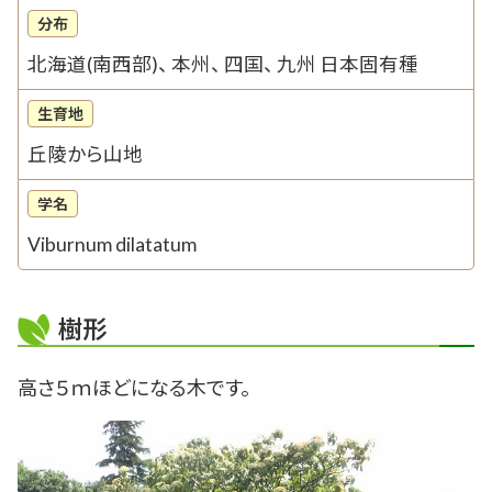
分布
北海道(南西部)、 本州、 四国、 九州 日本固有種
生育地
丘陵から山地
学名
Viburnum dilatatum
樹形
高さ５ｍほどになる木です。