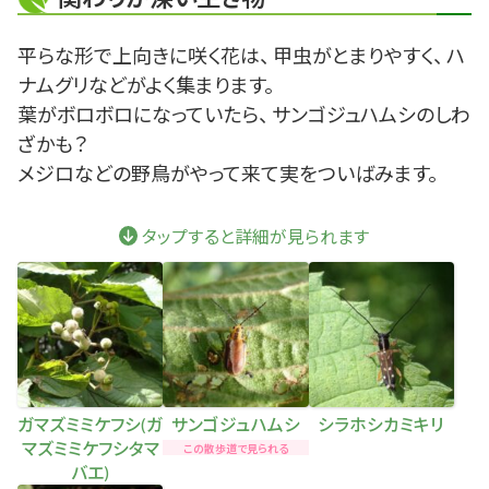
平らな形で上向きに咲く花は、 甲虫がとまりやすく、 ハ
ナムグリなどがよく集まります。
葉がボロボロになっていたら、 サンゴジュハムシのしわ
ざかも？
メジロなどの野鳥がやって来て実をついばみます。
タップすると詳細が見られます
ガマズミミケフシ(ガ
サンゴジュハムシ
シラホシカミキリ
マズミミケフシタマ
この散歩道で見られる
バエ)