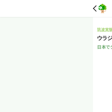
筑波実
ウラ
日本で