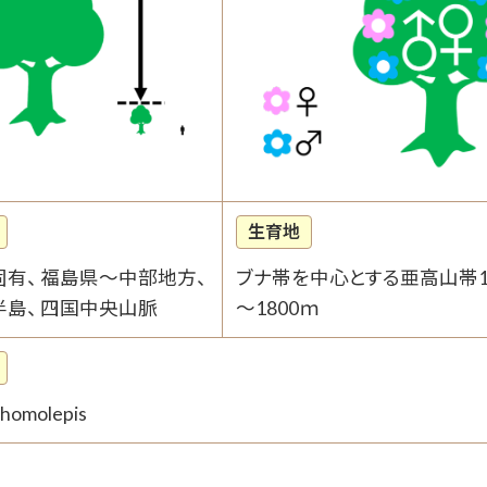
生育地
固有、 福島県～中部地方、
ブナ帯を中心とする亜高山帯1
半島、 四国中央山脈
～1800ｍ
 homolepis