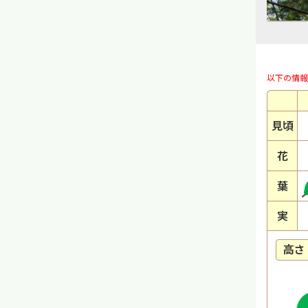
以下の情報
見頃
花
葉
実
高さ