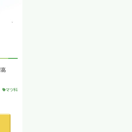
標高
マツ科