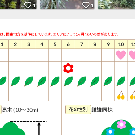
は、 関東地方を基準にしています。 エリアによって1ヶ月くらいの差があります。
1
2
3
4
5
6
7
8
9
10
1
高木 (10～30m)
雌雄同株
花の性別