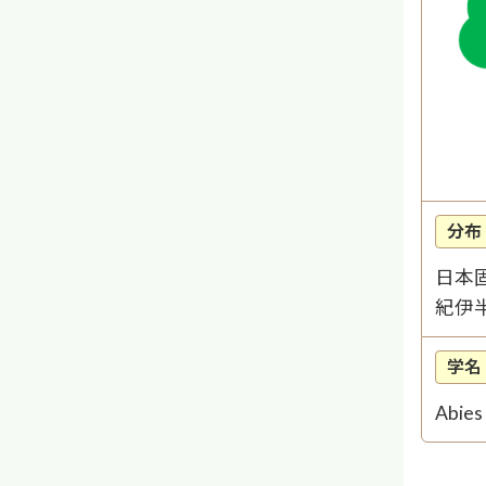
分布
日本
紀伊
学名
Abies