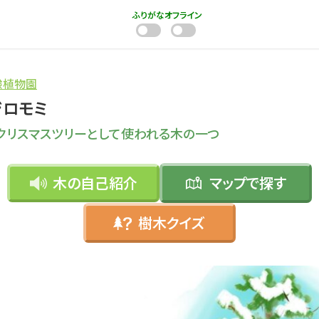
ふりがな
オフライン
験植物園
ジロモミ
クリスマスツリーとして使われる木の一つ
木の自己紹介
マップで
探す
樹木クイズ