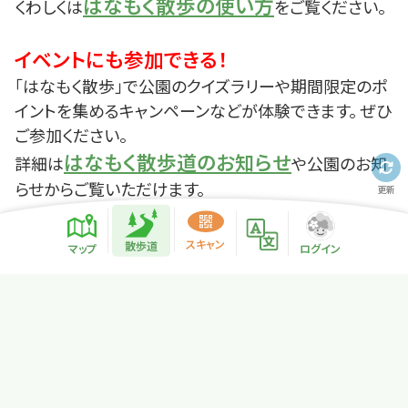
はなもく散歩の使い方
くわしくは
をご覧ください。
イベントにも参加できる！
「はなもく散歩」で公園のクイズラリーや期間限定のポ
イントを集めるキャンペーンなどが体験できます。 ぜひ
ご参加ください。
はなもく散歩道のお知らせ
詳細は
や公園のお知
らせからご覧いただけます。
更新
散歩道紹介ページ
緑地紹介情報
スキャン
散歩道
マップ
ログイン
プライバシーポリシー
サイトマップ
NPO法人リトカル