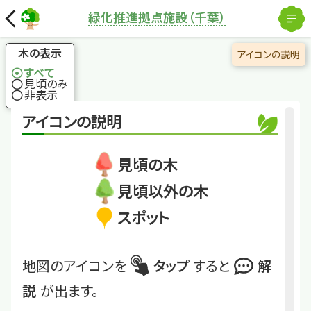
解除
緑化推進拠点施設（千葉）
国土地理院
×
ソテツ
イチョウと並んで原始
木の表示
アイコンの説明
的なすがたをもつ木
すべて
見頃のみ
非表示
くわしくは
RSK080
アイコンの説明
ソテツ
見頃の木
見頃以外の木
スポット
地図のアイコンを
タップ
すると
解
説
が出ます。