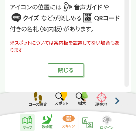
アイコンの位置には
音声ガイド
や
クイズ
などが楽しめる
QRコード
付きの名札（案内板）があります。
※スポットについては案内板を設置してない場合もあ
ります
閉
じる
スポット
樹木
コース設定
現在地
散歩道紹介ページ
緑地紹介情報
スキャン
散歩道
マップ
ログイン