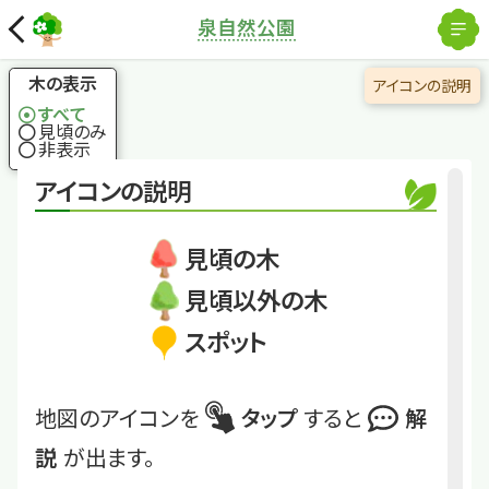
解除
泉自然公園
国土地理院
×
メタセコイア
木の表示
アイコンの説明
化石だけと思われて
すべて
いた植物が生きてい
見頃のみ
た！
非表示
くわしくは
AKI16
アイコンの説明
メタセコイア
見頃の木
見頃以外の木
スポット
地図のアイコンを
タップ
すると
解
説
が出ます。