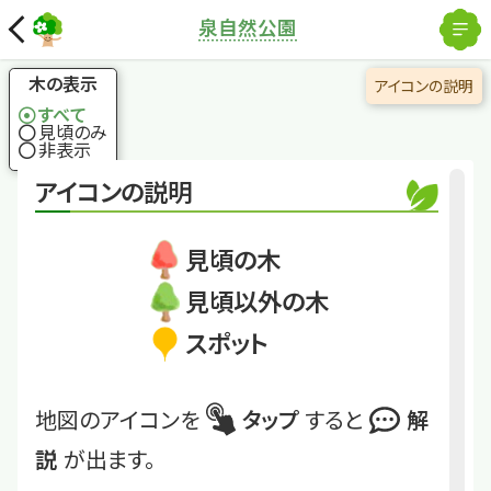
解除
泉自然公園
国土地理院
×
ニリンソウ
自生
地
白い春の妖精たちに
木の表示
アイコンの説明
会える
すべて
見頃のみ
非表示
くわしくは
CIZP04
アイコンの説明
ニリンソウ自生地
見頃の木
見頃以外の木
スポット
地図のアイコンを
タップ
すると
解
説
が出ます。