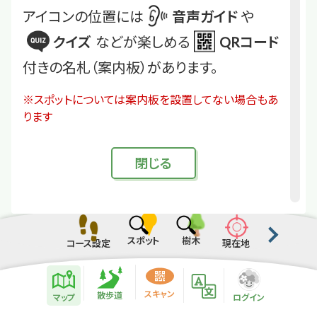
アイコンの位置には
音声ガイド
や
クイズ
などが楽しめる
QRコード
付きの名札（案内板）があります。
※スポットについては案内板を設置してない場合もあ
ります
閉
じる
スポット
樹木
コース設定
現在地
散歩道紹介ページ
緑地紹介情報
スキャン
散歩道
マップ
ログイン