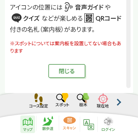
アイコンの位置には
音声ガイド
や
クイズ
などが楽しめる
QRコード
付きの名札（案内板）があります。
※スポットについては案内板を設置してない場合もあ
ります
閉
じる
スポット
樹木
コース設定
現在地
散歩道紹介ページ
緑地紹介情報
スキャン
散歩道
マップ
ログイン