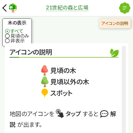
×
解除
ゴマキ
21世紀の森と広場
国土地理院
ゴマの香りの葉
木の表示
アイコンの説明
すべて
見頃のみ
くわしくは
TFC23-005
非表示
アイコンの説明
ゴマキ
見頃の木
見頃以外の木
スポット
地図のアイコンを
タップ
すると
解
説
が出ます。