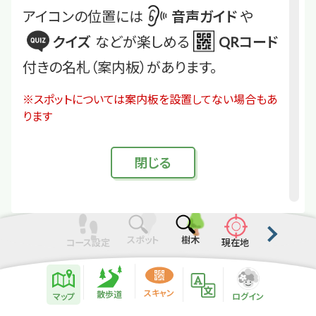
アイコンの位置には
音声ガイド
や
クイズ
などが楽しめる
QRコード
付きの名札（案内板）があります。
※スポットについては案内板を設置してない場合もあ
ります
閉
じる
スポット
樹木
コース設定
現在地
散歩道紹介ページ
緑地紹介情報
スキャン
散歩道
マップ
ログイン