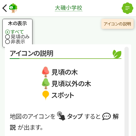
解除
大磯小学校
国土地理院
×
サザンカ(園芸種)
豪華な花で冬の到来
木の表示
アイコンの説明
を教えてくれる木
すべて
見頃のみ
非表示
くわしくは
OisoSho-08
アイコンの説明
サザンカ(園芸種)
見頃の木
見頃以外の木
スポット
地図のアイコンを
タップ
すると
解
説
が出ます。