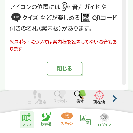
アイコンの位置には
音声ガイド
や
クイズ
などが楽しめる
QRコード
付きの名札（案内板）があります。
※スポットについては案内板を設置してない場合もあ
ります
閉
じる
スポット
樹木
コース設定
現在地
散歩道紹介ページ
緑地紹介情報
スキャン
散歩道
マップ
ログイン