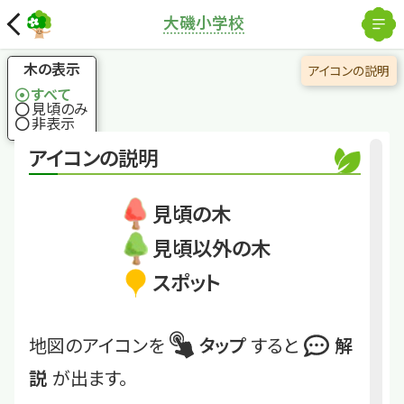
解除
大磯小学校
国土地理院
×
クスノキ
130年前に植えられ
木の表示
アイコンの説明
た木？
すべて
見頃のみ
非表示
くわしくは
OisoSho-34
アイコンの説明
クスノキ
見頃の木
見頃以外の木
スポット
地図のアイコンを
タップ
すると
解
説
が出ます。