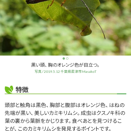
黒い頭、 胸のオレンジ色が目立つ。
写真 / 2019.5.12 千葉県君津市 MasakoT
特徴
頭部と触角は黒色、 胸部と腹部はオレンジ色、 はねの
先端が黒い、 美しいカミキリムシ。 成虫はクスノキ科の
葉の裏から葉脈をかじります。 食べあとを見つけるこ
とが、 このカミキリムシを発見するポイントです。