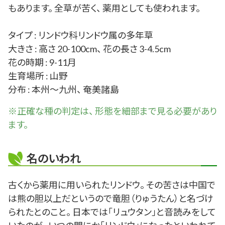
もあります。 全草が苦く、 薬用としても使われます。
タイプ : リンドウ科リンドウ属の多年草
大きさ : 高さ 20-100cm、 花の長さ 3-4.5cm
花の時期 : 9-11月
生育場所 : 山野
分布 : 本州～九州、 奄美諸島
※正確な
種
の判定は、 形態を細部まで見る必要があり
ます。
名のいわれ
古くから薬用に用いられたリンドウ。 その苦さは中国で
は熊の胆以上だというので竜胆（りゅうたん）と名づけ
られたとのこと。 日本では「リュウタン」と音読みをして