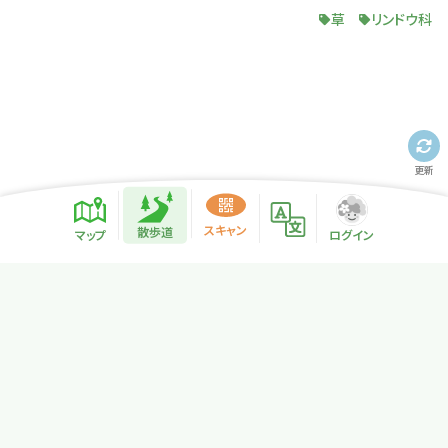
草
リンドウ科
更新
散歩道紹介ページ
緑地紹介情報
スキャン
散歩道
マップ
ログイン
プライバシーポリシー
サイトマップ
NPO法人リトカル