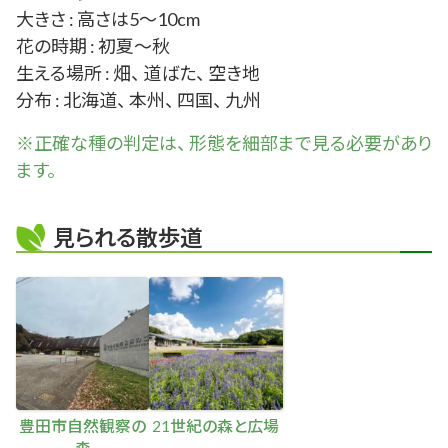
大きさ : 高さは5～10cm
花の時期 : 初夏～秋
生える場所 : 畑、 道ばた、 空き地
分布 : 北海道、 本州、 四国、 九州
※正確な
種
の判定は、 形態を細部まで見る必要があり
ます。
見られる散歩道
豊田市自然観察の
21世紀の森と広場
森