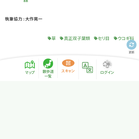
執筆協力 : 大作晃一
草
真正双子葉類
セリ目
ウコギ科
更新
スキャン
散歩道
マップ
ログイン
一覧
プライバシーポリシー
サイトマップ
NPO法人リトカル