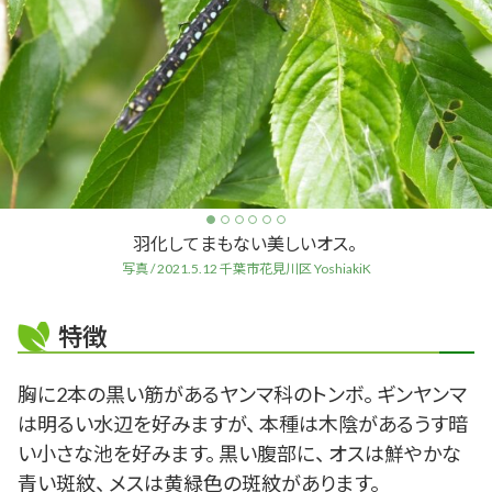
羽化してまもない美しいオス。
写真 / 2021.5.12 千葉市花見川区 YoshiakiK
特徴
胸に2本の黒い筋があるヤンマ科のトンボ。 ギンヤンマ
は明るい水辺を好みますが、 本種は木陰があるうす暗
い小さな池を好みます。 黒い腹部に、 オスは鮮やかな
青い斑紋、 メスは黄緑色の斑紋があります。