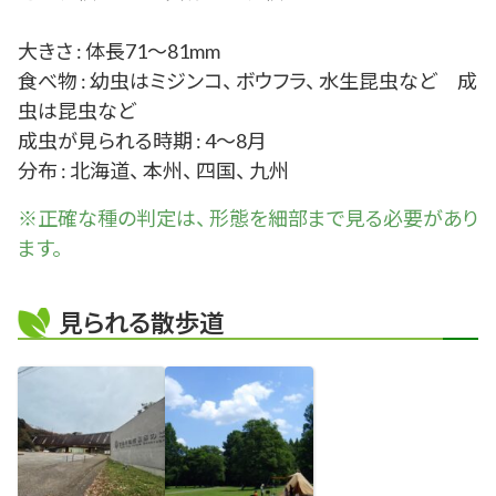
大きさ : 体長71～81mm
食べ物 : 幼虫はミジンコ、 ボウフラ、 水生昆虫など 成
虫は昆虫など
成虫が見られる時期 : 4～8月
分布 : 北海道、 本州、 四国、 九州
※正確な
種
の判定は、 形態を細部まで見る必要があり
ます。
見られる散歩道