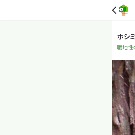
ホシ
暖地性