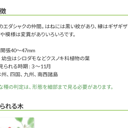
徴
のエダシャクの仲間。 はねには黒い紋があり、 縁はギザギザ
 色や模様は変異がありいろいろです。
: 開張40～47mm
 : 幼虫はシロダモなどクスノキ科植物の葉
られる時期 : ３～11月
 本州、 四国、 九州、 南西諸島
な
種
の判定は、 形態を細部まで見る必要があります。
られる木