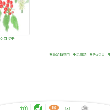
シロダモ
節足動物門
昆虫類
チョウ目