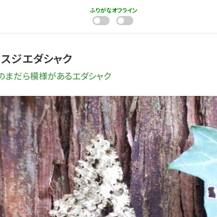
ふりがな
オフライン
ミスジエダシャク
のまだら模様があるエダシャク