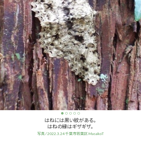
はねには黒い紋がある。
はねの縁はギザギザ。
写真 / 2022.3.24 千葉市若葉区 MasakoT