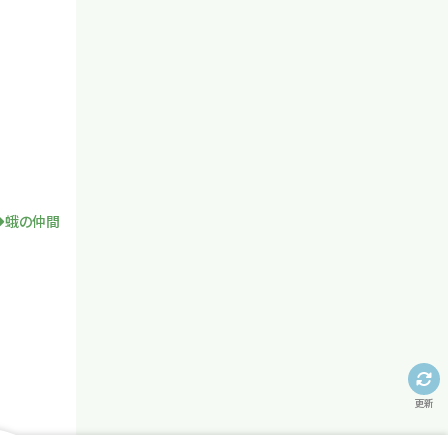
蛾の仲間
更新