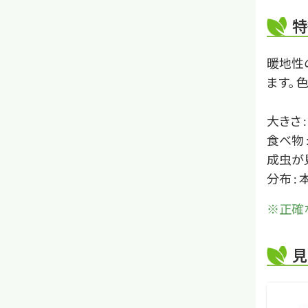
特
暖地性
ます。
大きさ 
食べ物
成虫が見
分布 :
※正確
見