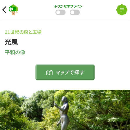
ふりがな
オフライン
21世紀の森と広場
光風
平和の像
マップで
探す