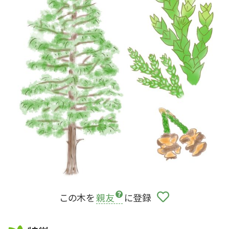
この木を
親友
に登録