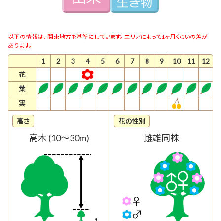
以下の情報は、 関東地方を基準にしています。 エリアによって1ヶ月くらいの差が
あります。
1
2
3
4
5
6
7
8
9
10
11
12
花
葉
実
高さ
花の性別
高木 (10～30m)
雌雄同株