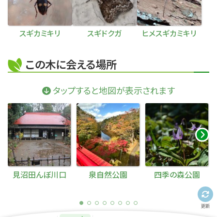
スギカミキリ
スギドクガ
ヒメスギカミキリ
この木に会える場所
タップすると地図が表示されます
見沼田んぼ川口
泉自然公園
四季の森公園
更新