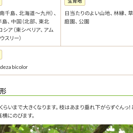
生育地
南千島、 北海道〜九州）、
日当たりのよい山地、 林縁、 草
島、 中国（北部、 東北
庭園、 公園
 ロシア（東シベリア、 アム
 ウスリー）
deza bicolor
形
mくらいまで大きくなります。 枝はあまり垂れ下がらずぐんっ！
真横にのびます。