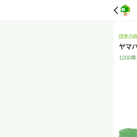
四季の
ヤマ
1200