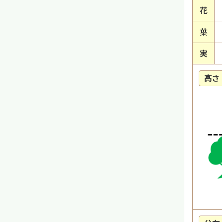
花
葉
実
高さ