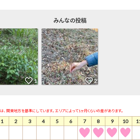
みんなの投稿
は、 関東地方を基準にしています。 エリアによって1ヶ月くらいの差があります。
1
2
3
4
5
6
7
8
9
10
1