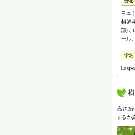
分布
日本（
朝鮮半
部）、
ール、
学名
Lespe
樹
高さ2
するか