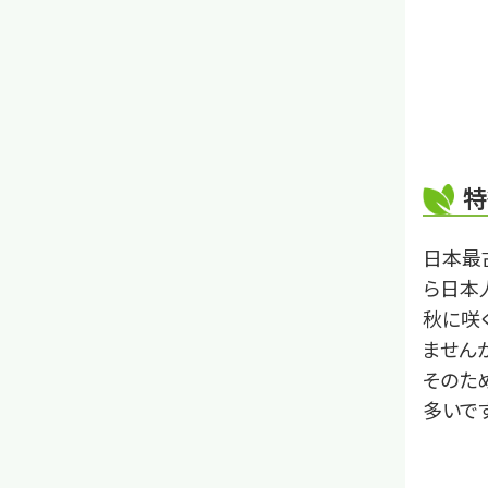
特
日本最
ら日本
秋に咲
ません
そのた
多いです