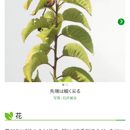
先端は細く尖る
写真 / 石井誠治
花