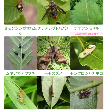
セモンジンガサハム
ナシアシブトハバチ
ナナフシモドキ
シ
この散歩道で見られる
ムネアカアワフキ
モモスズメ
モンクロシャチホコ