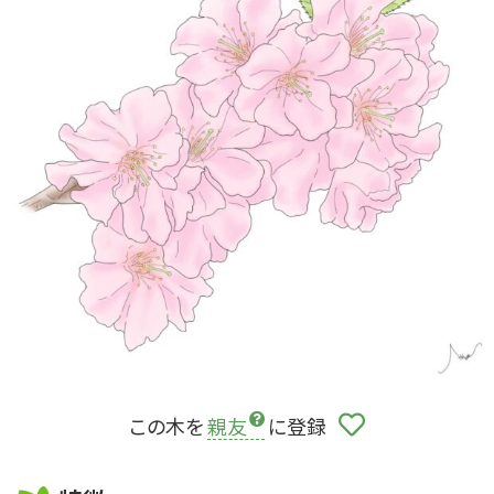
この木を
親友
に登録