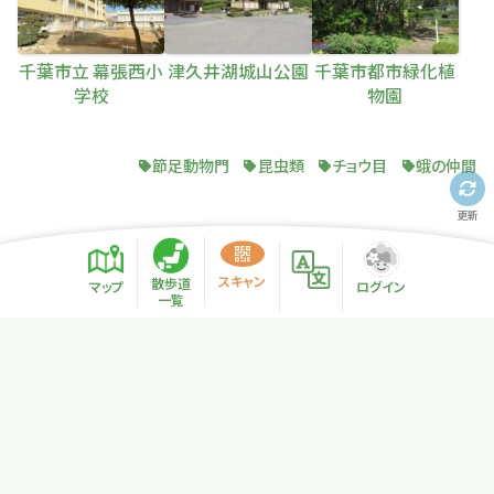
千葉市立 幕張西小
津久井湖城山公園
千葉市都市緑化植
学校
物園
節足動物門
昆虫類
チョウ目
蛾の仲間
更新
スキャン
散歩道
マップ
ログイン
一覧
プライバシーポリシー
サイトマップ
NPO法人リトカル