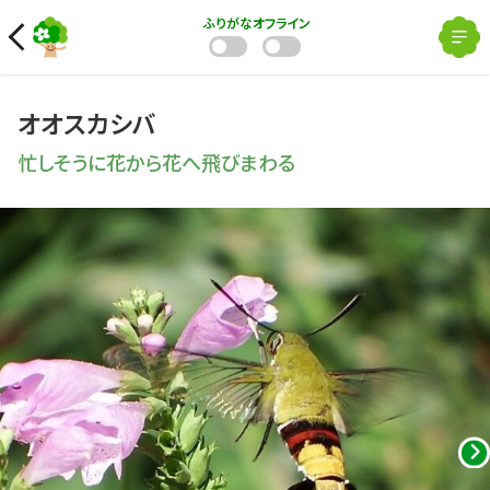
ふりがな
オフライン
オオスカシバ
忙しそうに花から花へ飛びまわる