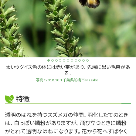
太いウグイス色の体には赤い帯があり、 先端に黒い毛束があ
る。
写真 / 2018.10.1 千葉県船橋市 MasakoT
特徴
透明のはねを持つスズメガの仲間。 羽化したてのとき
は、 白っぽい鱗粉がありますが、 飛び立つときに鱗粉
がとれて透明なはねになります。 花から花へすばやく