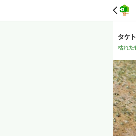
タケ
枯れた