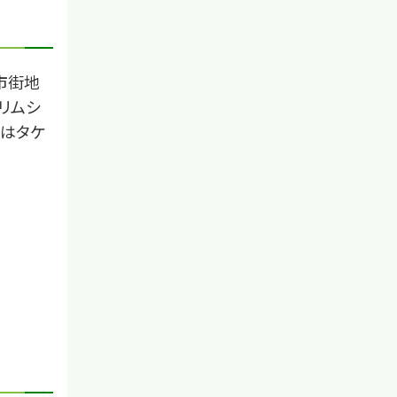
市街地
リムシ
虫はタケ