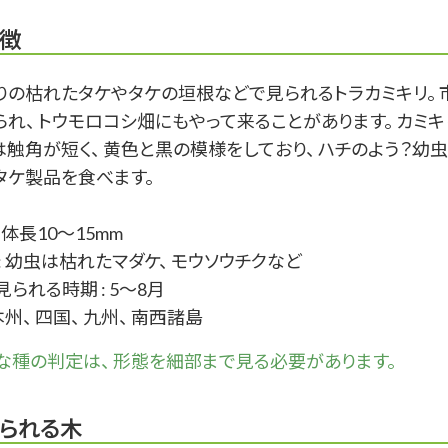
徴
りの枯れたタケやタケの垣根などで見られるトラカミキリ。 
られ、 トウモロコシ畑にもやって来ることがあります。 カミキ
は触角が短く、 黄色と黒の模様をしており、 ハチのよう？幼
タケ製品を食べます。
: 体長10～15mm
 : 幼虫は枯れたマダケ、 モウソウチクなど
られる時期 : 5～8月
 本州、 四国、 九州、 南西諸島
な
種
の判定は、 形態を細部まで見る必要があります。
られる木