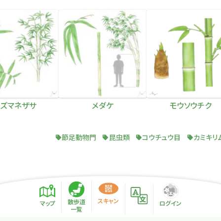
ズマネザサ
メダケ
モウソウチク
節足動物門
昆虫類
コウチュウ目
カミキリ
スキャン
散歩道
マップ
ログイン
一覧