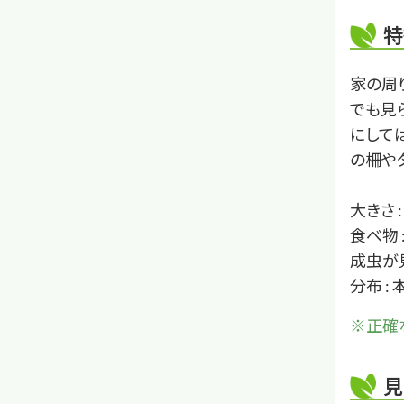
特
家の周
でも見
にして
の柵や
大きさ 
食べ物
成虫が見
分布 :
※正確
見