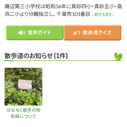
磯辺第三小学校は昭和56年に真砂四小・真砂五小・高
浜二小より分離独立し、 千葉市101番目
続きを読む
音声ガイド
散歩道クイズ
散歩道のお知らせ (1件)
はなもく散歩の樹
名板について