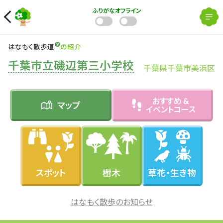
ふりがな
オフライン
はなもく散歩道
の紹介
千葉市立磯辺第三小学校
千葉県千葉市美浜区
おすすめ &
マップ
イベントコース
スポット
樹木
草花・生き物
はなもく散歩のお知らせ