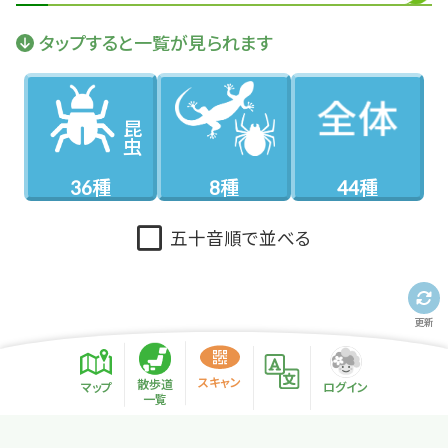
タップすると一覧が見られます
昆虫
36種
8種
44種
五十音順で並べる
更新
散歩道紹介ページ
緑地紹介情報
スキャン
散歩道
マップ
ログイン
一覧