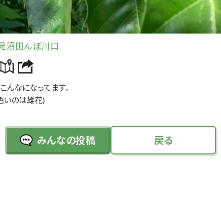
見沼田んぼ川口
こんなになってます。
色い
のは
雄花
)
みんなの投稿
戻る