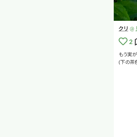
クリ
@
もう
実
が
(
下
の
茶