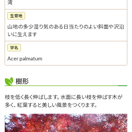
湾
生育地
山地の多少湿り気のある日当たりのよい斜面や沢沿
いに生えます
学名
Acer palmatum
樹形
枝を低く長く伸ばします。 水面に長い枝を伸ばす木が
多く、 紅葉すると美しい風景をつくります。