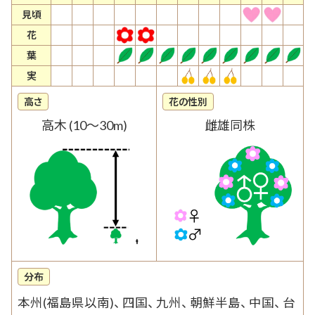
見頃
花
葉
実
高さ
花の性別
高木 (10～30m)
雌雄同株
分布
本州(福島県以南)、 四国、 九州、 朝鮮半島、 中国、 台