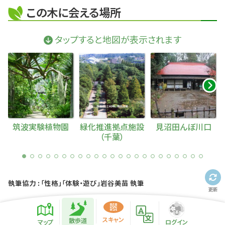
この木に会える場所
タップすると地図が表示されます
筑波実験植物園
緑化推進拠点施設
見沼田んぼ川口
（千葉）
執筆協力 : 「性格」「体験・遊び」岩谷美苗 執筆
更新
散歩道紹介ページ
緑地紹介情報
スキャン
散歩道
マップ
ログイン