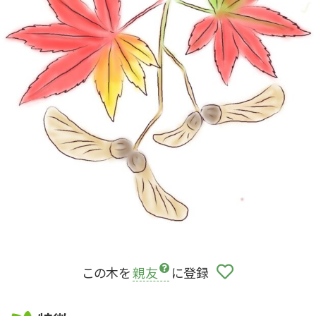
この木を
親友
に登録