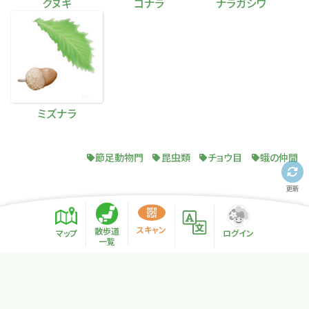
クヌギ
コナラ
ナラガシワ
ミズナラ
節足動物門
昆虫類
チョウ目
蛾の仲間
更新
スキャン
散歩道
マップ
ログイン
一覧
プライバシーポリシー
サイトマップ
NPO法人リトカル