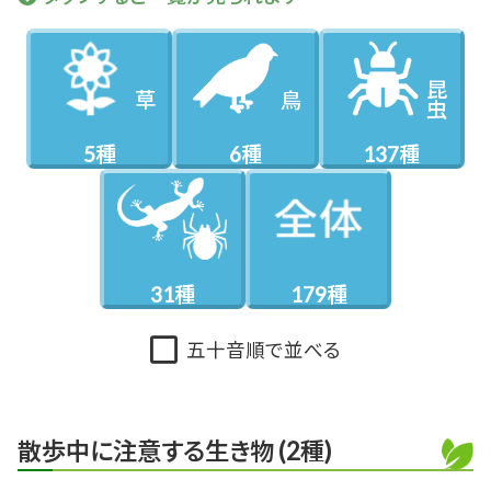
昆虫
草
鳥
5種
6種
137種
31種
179種
五十音順で並べる
散歩中に注意する生き物 (2種)