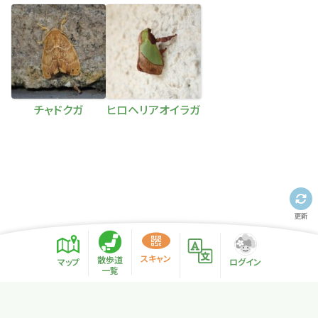
チャドクガ
ヒロヘリアオイラガ
更新
散歩道紹介ページ
緑地紹介情報
スキャン
散歩道
マップ
ログイン
一覧