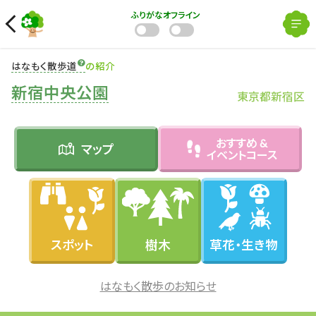
ふりがな
オフライン
はなもく散歩道
の紹介
新宿中央公園
東京都新宿区
おすすめ &
マップ
イベントコース
スポット
樹木
草花・生き物
はなもく散歩のお知らせ