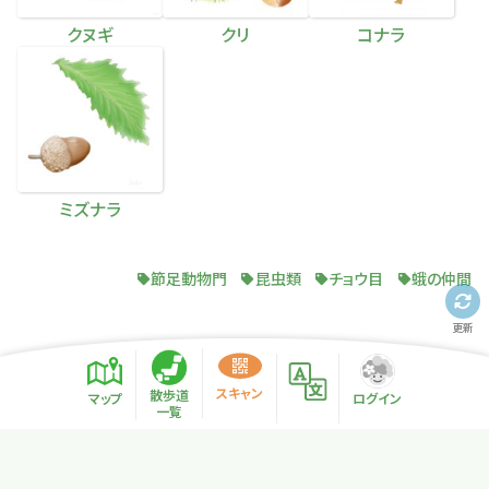
クヌギ
クリ
コナラ
ミズナラ
節足動物門
昆虫類
チョウ目
蛾の仲間
更新
スキャン
散歩道
マップ
ログイン
一覧