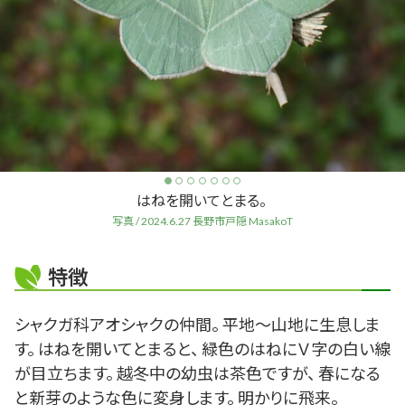
はねを開いてとまる。
写真 / 2024.6.27 長野市戸隠 MasakoT
特徴
シャクガ科アオシャクの仲間。 平地～山地に生息しま
す。 はねを開いてとまると、 緑色のはねにＶ字の白い線
が目立ちます。 越冬中の幼虫は茶色ですが、 春になる
と新芽のような色に変身します。 明かりに飛来。