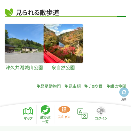
見られる散歩道
津久井湖城山公園
泉自然公園
節足動物門
昆虫類
チョウ目
蛾の仲間
更新
スキャン
散歩道
マップ
ログイン
一覧