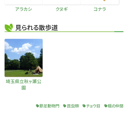
アラカシ
クヌギ
コナラ
見られる散歩道
埼玉県立秋ヶ瀬公
園
節足動物門
昆虫類
チョウ目
蛾の仲間