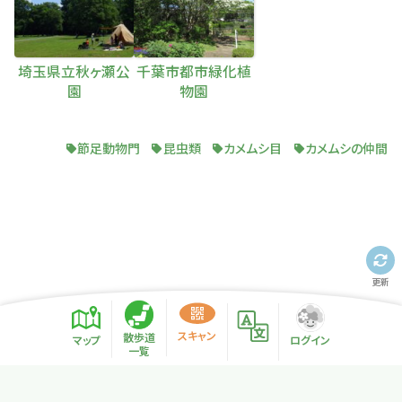
埼玉県立秋ヶ瀬公
千葉市都市緑化植
園
物園
節足動物門
昆虫類
カメムシ目
カメムシの仲間
更新
スキャン
散歩道
マップ
ログイン
一覧