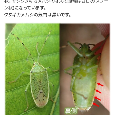
状、 サジクヌギカメムシのオスの腹端はさじ状(スプー
ン状)になっています。
クヌギカメムシの気門は黒いです。