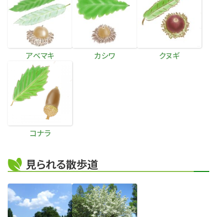
アベマキ
カシワ
クヌギ
コナラ
見られる散歩道