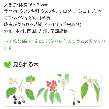
大きさ : 体長16～23mm
食べ物 : クスノキ科(クスノキ、 シロダモ、 シロモジ、 ヤ
マコウバシなど)、 柑橘類
成虫が見られる時期 : 4～11月(成虫越冬)
分布 : 本州、 四国、 九州、 南西諸島
※正確な
種
の判定は、 形態を細部まで見る必要があり
ます。
見られる木