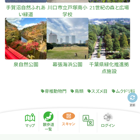
手賀沼自然ふれあ
川口市立戸塚南小
21世紀の森と広場
い緑道
学校
泉自然公園
幕張海浜公園
千葉県緑化推進拠
点施設
脊椎動物門
鳥類
スズメ目
ムクドリ科
更新
スキャン
散歩道
マップ
ログイン
一覧