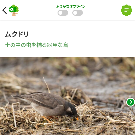
ふりがな
オフライン
ムクドリ
土の中の虫を捕る器用な鳥