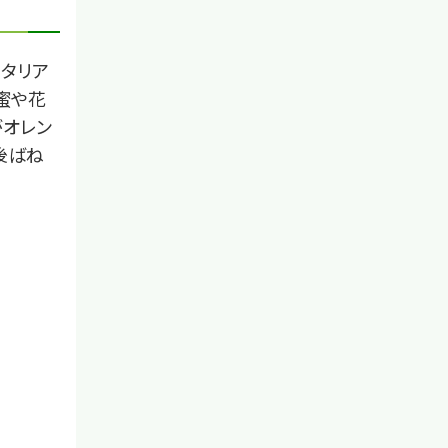
タリア
蜜や花
がオレン
後ばね