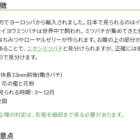
徴
的でヨーロッパから輸入されました。 日本で見られるのはイ
 セイヨウミツバチは世界中で飼われ、 ミツバチが集めてきた
はちみつやローヤルゼリーが作られます。 お腹の上の部分
あることで、
ニホンミツバチ
と見分けられますが、 正確には
形で見分けます。
: 体長13mm前後(働きバチ)
: 花の蜜と花粉
られる時期 : 3～12月
全国
な
種
の判定は、 形態を細部まで見る必要があります。
意点