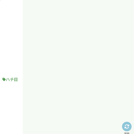
ハチ目
更新