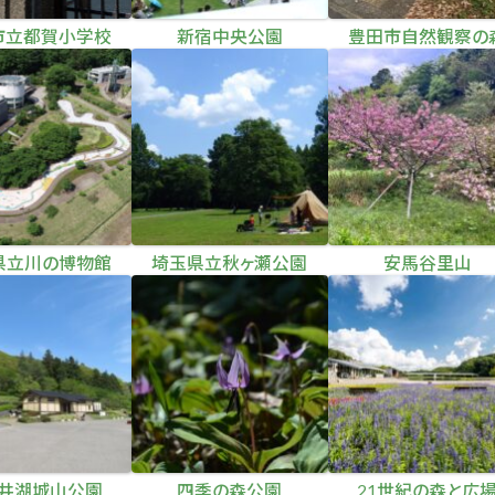
市立都賀小学校
新宿中央公園
豊田市自然観察の
県立川の博物館
埼玉県立秋ヶ瀬公園
安馬谷里山
井湖城山公園
四季の森公園
21世紀の森と広