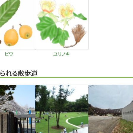
ビワ
ユリノキ
られる散歩道