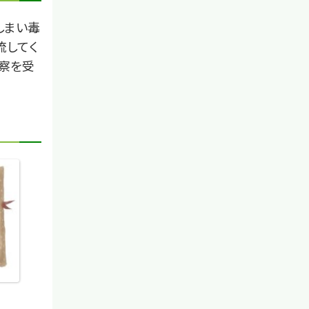
しまい毒
流してく
診察を受