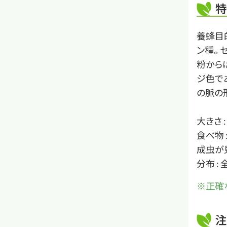
特
養蜂目
ン種。
粉から
ジ色で
の脈の
大きさ 
食べ物 
成虫が見
分布 : 
※正確
注