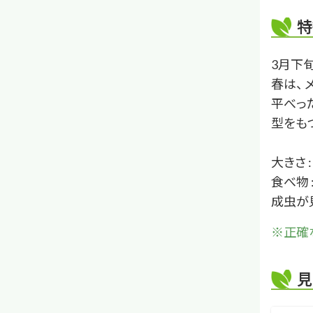
特
3月下
春は、
平べっ
型をもつ
大きさ 
食べ物 
成虫が見
※正確
見