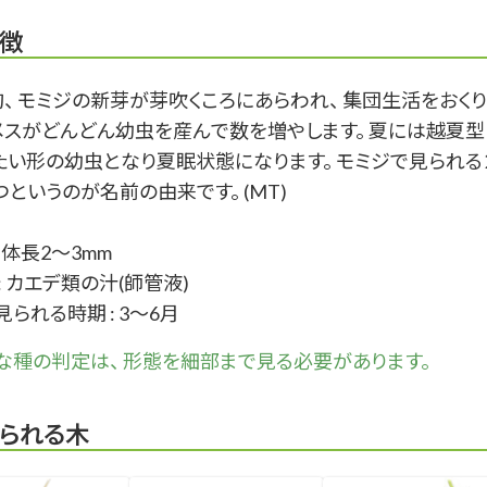
徴
旬、 モミジの新芽が芽吹くころにあらわれ、 集団生活をおくり
 メスがどんどん幼虫を産んで数を増やします。 夏には越夏型
たい形の幼虫となり夏眠状態になります。 モミジで見られる
というのが名前の由来です。 (MT)
: 体長2～3mm
: カエデ類の汁(師管液)
られる時期 : 3～6月
な
種
の判定は、 形態を細部まで見る必要があります。
られる木