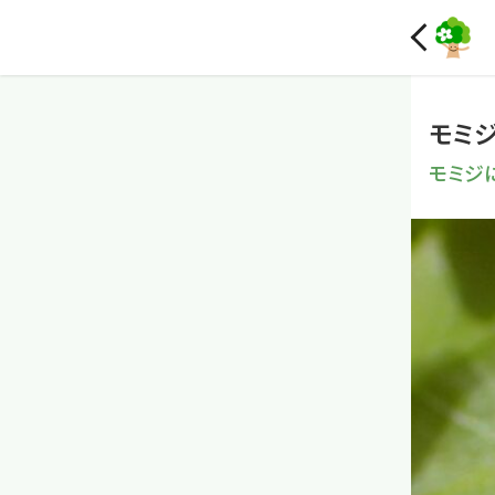
モミ
モミジ