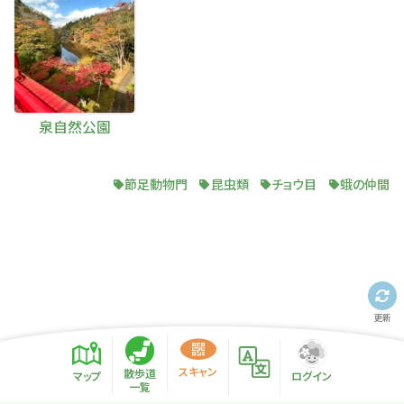
泉自然公園
節足動物門
昆虫類
チョウ目
蛾の仲間
更新
スキャン
散歩道
マップ
ログイン
一覧