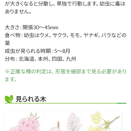
が大きくなると分散し、 単独で行動します。 幼虫に毒は
ありません。
大きさ : 開張30～45mm
食べ物 : 幼虫はウメ、 サクラ、 モモ、 ヤナギ、 バラなどの
葉
成虫が見られる時期 : 5～8月
分布 : 北海道、 本州、 四国、 九州
※正確な
種
の判定は、 形態を細部まで見る必要があり
ます。
見られる木