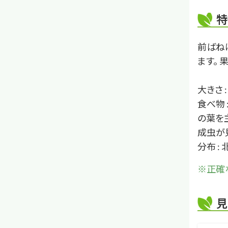
特
前ばね
ます。
大きさ 
食べ物 
の葉を
成虫が見
分布 :
※正確
見