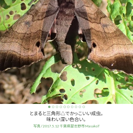
とまると三角形△でかっこいい成虫。
味わい深い色合い。
写真 / 2017.5.12 千葉県習志野市 MasakoT