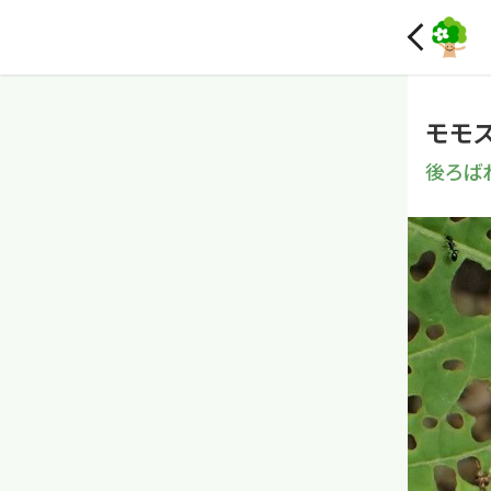
モモ
後ろば