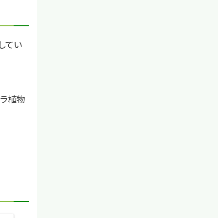
してい
バラ植物