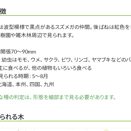
徴
は波型模様で黒点があるスズメガの仲間。 後ばねは紅色を
 果樹園や雑木林周辺で見られます。
: 開張70～90mm
: 幼虫はモモ、 ウメ、 サクラ、 ビワ、 リンゴ、 ヤマブキなどの
主に食べるが、 他の植物もいろいろ食べる
られる時期 : 5～8月
 北海道、 本州、 四国、 九州
な
種
の判定は、 形態を細部まで見る必要があります。
られる木